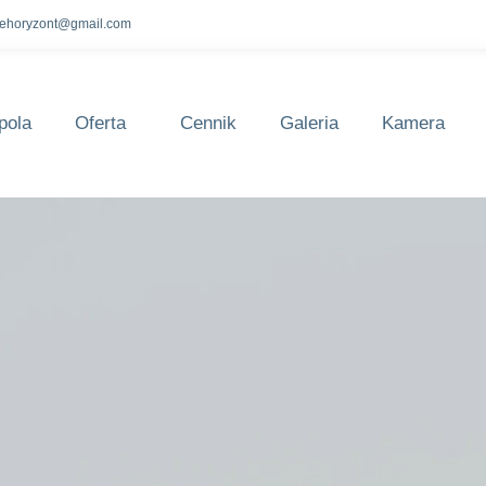
lehoryzont@gmail.com
pola
Oferta
Cennik
Galeria
Kamera