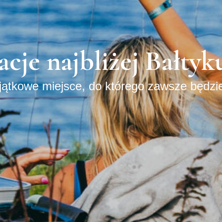
cje najbliżej Bałtyk
yjątkowe miejsce, do którego zawsze będzi