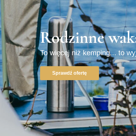
Rodzinne waka
To więcej niż kemping... to w
Sprawdź ofertę