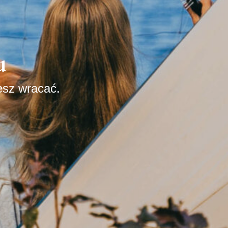
u
esz wracać.