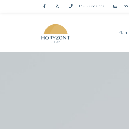
+48 500 256 556
po
Plan 