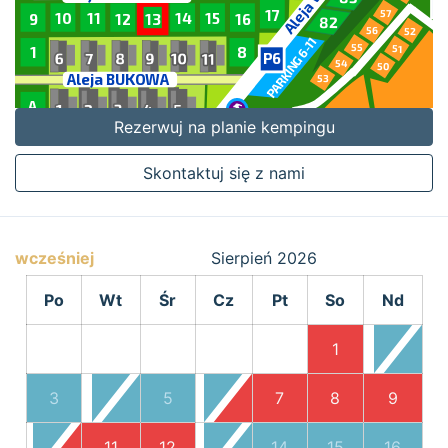
Rezerwuj na planie kempingu
Skontaktuj się z nami
wcześniej
Sierpień
2026
Po
Wt
Śr
Cz
Pt
So
Nd
1
2
3
4
5
6
7
8
9
10
11
12
13
14
15
16