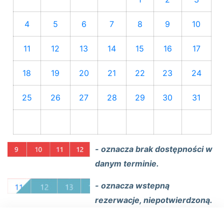
4
5
6
7
8
9
10
11
12
13
14
15
16
17
18
19
20
21
22
23
24
25
26
27
28
29
30
31
- oznacza brak dostępności w
danym terminie.
- oznacza wstepną
rezerwacje, niepotwierdzoną.