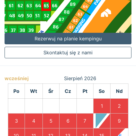
Rezerwuj na planie kempingu
Skontaktuj się z nami
wcześniej
Sierpień
2026
Po
Wt
Śr
Cz
Pt
So
Nd
1
2
3
4
5
6
7
8
9
10
11
12
13
14
15
16