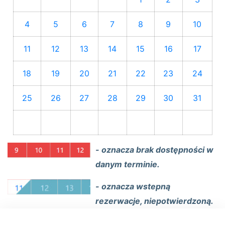
4
5
6
7
8
9
10
11
12
13
14
15
16
17
18
19
20
21
22
23
24
25
26
27
28
29
30
31
- oznacza brak dostępności w
danym terminie.
- oznacza wstepną
rezerwacje, niepotwierdzoną.