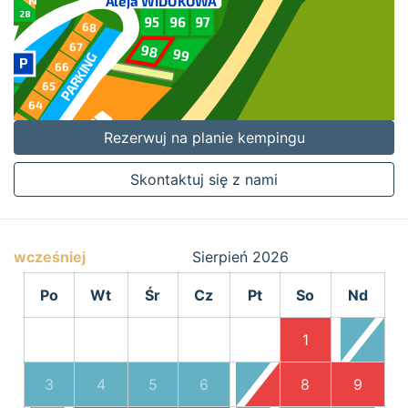
Rezerwuj na planie kempingu
Skontaktuj się z nami
wcześniej
Sierpień
2026
Po
Wt
Śr
Cz
Pt
So
Nd
1
2
3
4
5
6
7
8
9