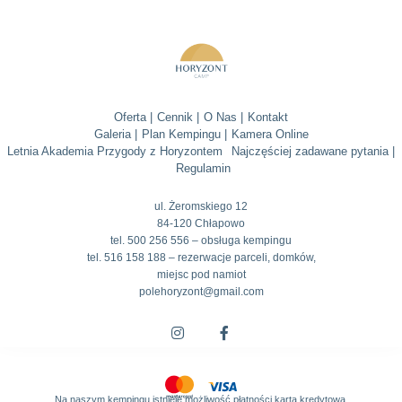
Oferta |
Cennik |
O Nas |
Kontakt
Galeria |
Plan Kempingu |
Kamera Online
Letnia Akademia Przygody z Horyzontem
Najczęściej zadawane pytania |
Regulamin
ul. Żeromskiego 12
84-120 Chłapowo
tel. 500 256 556 – obsługa kempingu
tel. 516 158 188 – rezerwacje parceli, domków,
miejsc pod namiot
polehoryzont@gmail.com
Na naszym kempingu istnieje możliwość płatności kartą kredytową.