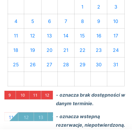
1
2
3
4
5
6
7
8
9
10
11
12
13
14
15
16
17
18
19
20
21
22
23
24
25
26
27
28
29
30
31
- oznacza brak dostępności w
danym terminie.
- oznacza wstepną
rezerwacje, niepotwierdzoną.