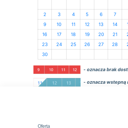
2
3
4
5
6
7
9
10
11
12
13
14
16
17
18
19
20
21
23
24
25
26
27
28
30
- oznacza brak dos
- oznacza wstepną 
Oferta