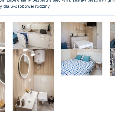
om zapewniamy bezpłatną sieć WiFi, zestaw plażowy i grill
ny dla 6-osobowej rodziny.