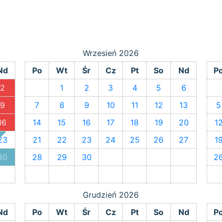
Wrzesień
2026
Nd
Po
Wt
Śr
Cz
Pt
So
Nd
P
2
1
2
3
4
5
6
9
7
8
9
10
11
12
13
5
16
14
15
16
17
18
19
20
1
23
21
22
23
24
25
26
27
1
30
28
29
30
2
Grudzień
2026
Nd
Po
Wt
Śr
Cz
Pt
So
Nd
P