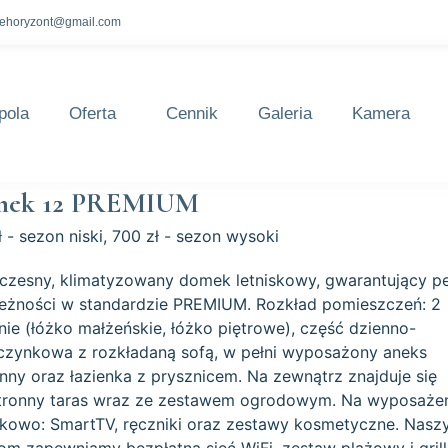
lehoryzont@gmail.com
pola
Oferta
Cennik
Galeria
Kamera
ek 12 PREMIUM
 - sezon niski, 700 zł - sezon wysoki
zesny, klimatyzowany domek letniskowy, gwarantujący pe
leżności w standardzie PREMIUM. Rozkład pomieszczeń: 2
lnie (łóżko małżeńskie, łóżko piętrowe), część dzienno-
zynkowa z rozkładaną sofą, w pełni wyposażony aneks
nny oraz łazienka z prysznicem. Na zewnątrz znajduje się
tronny taras wraz ze zestawem ogrodowym. Na wyposaże
kowo: SmartTV, ręczniki oraz zestawy kosmetyczne. Nas