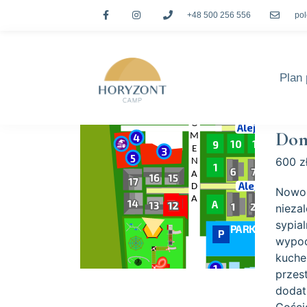
+48 500 256 556
po
Plan 
Dom
600 zł
Nowoc
nieza
sypia
wypoc
kuche
przes
dodat