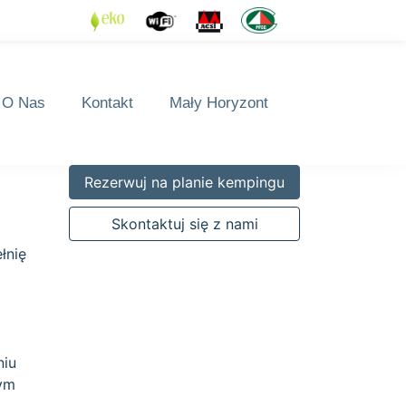
O Nas
Kontakt
Mały Horyzont
Rezerwuj na planie kempingu
Skontaktuj się z nami
łnię
niu
zym