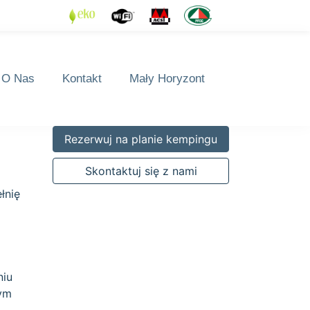
O Nas
Kontakt
Mały Horyzont
Rezerwuj na planie kempingu
Skontaktuj się z nami
łnię
niu
zym