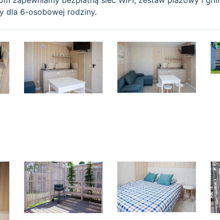
om zapewniamy bezpłatną sieć WiFi, zestaw plażowy i grill
ny dla 6-osobowej rodziny.