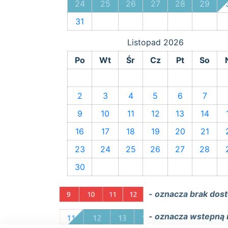
24
25
26
27
28
29
31
Listopad
2026
Po
Wt
Śr
Cz
Pt
So
2
3
4
5
6
7
9
10
11
12
13
14
16
17
18
19
20
21
23
24
25
26
27
28
30
- oznacza brak dos
- oznacza wstepną 