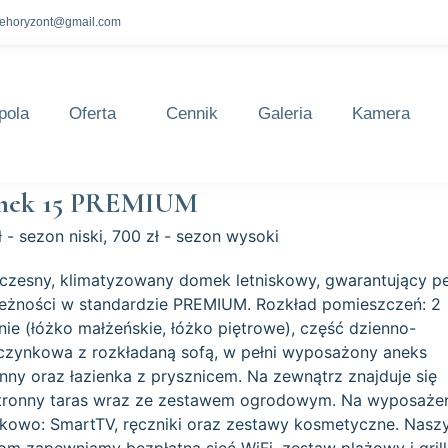
lehoryzont@gmail.com
pola
Oferta
Cennik
Galeria
Kamera
ek 15 PREMIUM
 - sezon niski, 700 zł - sezon wysoki
zesny, klimatyzowany domek letniskowy, gwarantujący pe
leżności w standardzie PREMIUM. Rozkład pomieszczeń: 2
lnie (łóżko małżeńskie, łóżko piętrowe), część dzienno-
zynkowa z rozkładaną sofą, w pełni wyposażony aneks
nny oraz łazienka z prysznicem. Na zewnątrz znajduje się
tronny taras wraz ze zestawem ogrodowym. Na wyposaże
kowo: SmartTV, ręczniki oraz zestawy kosmetyczne. Nas