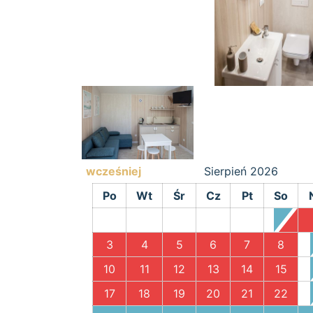
wcześniej
Sierpień
2026
Po
Wt
Śr
Cz
Pt
So
1
3
4
5
6
7
8
10
11
12
13
14
15
17
18
19
20
21
22