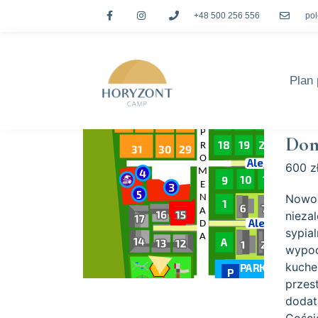
+48 500 256 556
po
Plan 
Dom
600 zł
Nowoc
nieza
sypia
wypoc
kuche
przes
dodat