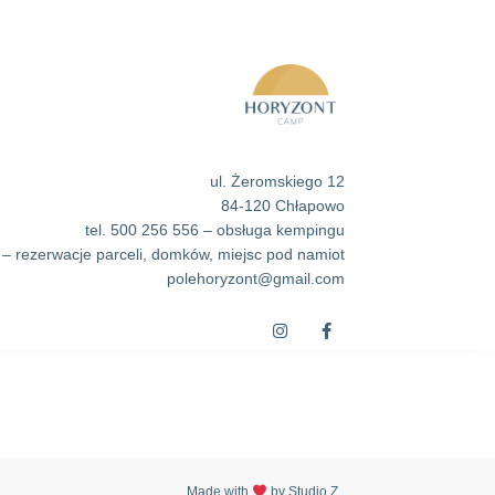
ul. Żeromskiego 12
84-120 Chłapowo
tel. 500 256 556 – obsługa kempingu
 – rezerwacje parceli, domków, miejsc pod namiot
polehoryzont@gmail.com
Made with
by Studio Z