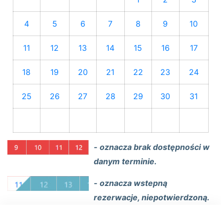
4
5
6
7
8
9
10
11
12
13
14
15
16
17
18
19
20
21
22
23
24
25
26
27
28
29
30
31
- oznacza brak dostępności w
danym terminie.
- oznacza wstepną
rezerwacje, niepotwierdzoną.