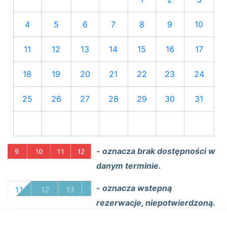
4
5
6
7
8
9
10
11
12
13
14
15
16
17
18
19
20
21
22
23
24
25
26
27
28
29
30
31
- oznacza brak dostępności w
danym terminie.
- oznacza wstepną
rezerwacje, niepotwierdzoną.