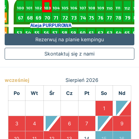
Rezerwuj na planie kempingu
Skontaktuj się z nami
wcześniej
Sierpień
2026
Po
Wt
Śr
Cz
Pt
So
Nd
1
2
3
4
5
6
7
8
9
10
11
12
13
14
15
16