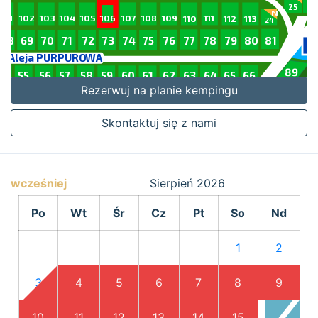
Rezerwuj na planie kempingu
Skontaktuj się z nami
wcześniej
Sierpień
2026
Po
Wt
Śr
Cz
Pt
So
Nd
1
2
3
4
5
6
7
8
9
10
11
12
13
14
15
16