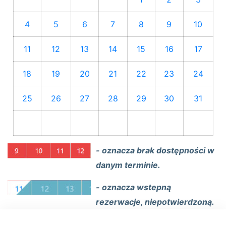
4
5
6
7
8
9
10
11
12
13
14
15
16
17
18
19
20
21
22
23
24
25
26
27
28
29
30
31
- oznacza brak dostępności w
danym terminie.
- oznacza wstepną
rezerwacje, niepotwierdzoną.