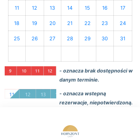
11
12
13
14
15
16
17
18
19
20
21
22
23
24
25
26
27
28
29
30
31
- oznacza brak dostępności w
danym terminie.
- oznacza wstepną
rezerwacje, niepotwierdzoną.