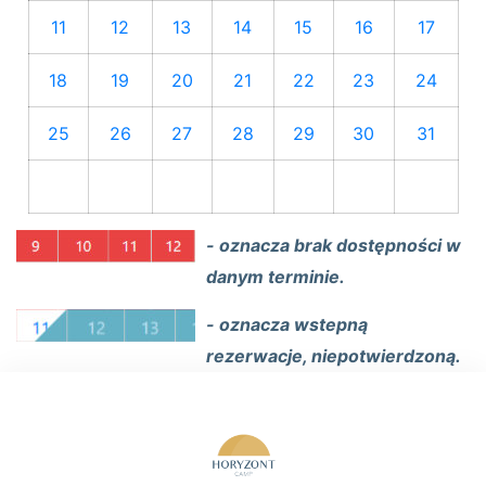
11
12
13
14
15
16
17
18
19
20
21
22
23
24
25
26
27
28
29
30
31
- oznacza brak dostępności w
danym terminie.
- oznacza wstepną
rezerwacje, niepotwierdzoną.