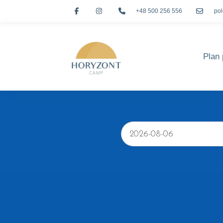
+48 500 256 556
po
Plan 